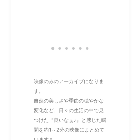
t And Lightning |
Spring Storm | 春の嵐 4K
Nanzenji Temple 
と稲光 4K Video
Video Diary 2024.04
Snow – Winter 
iary 2023.08
Stroll | 雪の南禅
京都散策(2022-202
Video Diary 20
映像のみのアーカイブになりま
す。
自然の美しさや季節の穏やかな
変化など、日々の生活の中で見
つけた『良いなぁ♪』と感じた瞬
間を約1～2分の映像にまとめて
います＊