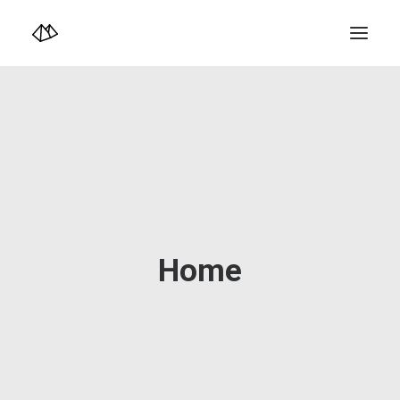
TOP
Info
Design+illustration+Artwork
Photo+Video Diary | 写真映像日記
Video Diary | 映像日記
Photograph
illustration+Artwork
Profile+Shop
Landscape 4K-Movie
Music
Home
Search