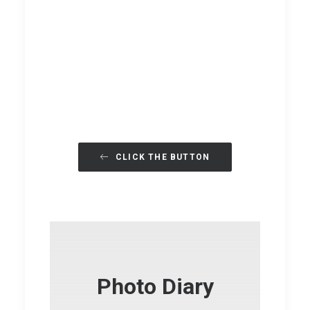
CLICK THE BUTTON
続きを読む
Spring Storm | 春の嵐 4K Video
Diary 2024.04
Photo Diary