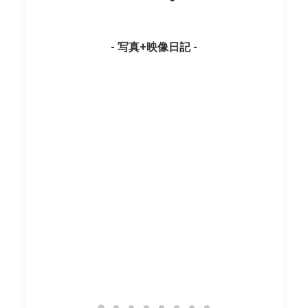
- 写真+映像日記 -
oday’s Photo
Today’s Photo
Today’s Pho
2024/12/29
2025/01/05
2025/01/04