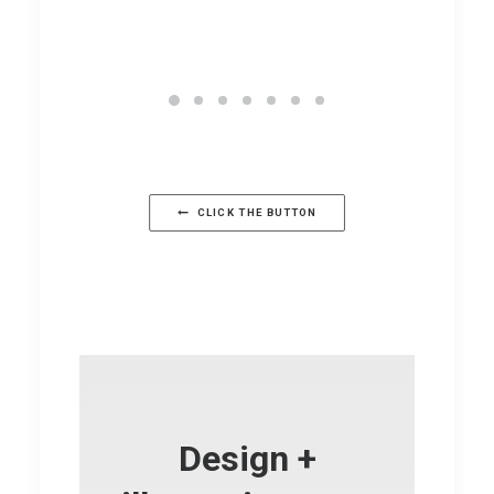
/01/02
山シリーズのデザイン画展示のお知
Mor
らせ
CLICK THE BUTTON
Design +