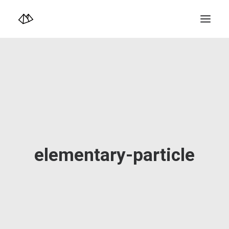
TOP
Info
Design+illustration+Artwork
Photo+Video Diary | 写真映像日記
Video Diary | 映像日記
Photograph
illustration+Artwork
Profile+Shop
Landscape 4K-Movie
Music
elementary-particle
Search