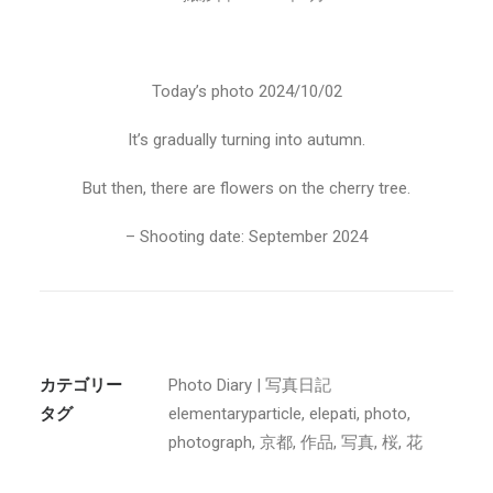
Today’s photo 2024/10/02
It’s gradually turning into autumn.
But then, there are flowers on the cherry tree.
– Shooting date: September 2024
カテゴリー
Photo Diary | 写真日記
タグ
elementaryparticle
,
elepati
,
photo
,
photograph
,
京都
,
作品
,
写真
,
桜
,
花