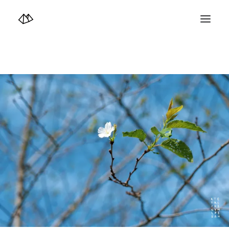
TOP
Info
Design+illustration+Artwork
Photo+Video Diary | 写真映像日記
Video Diary | 映像日記
Photograph
illustration+Artwork
Profile+Shop
Landscape 4K-Movie
Music
Search