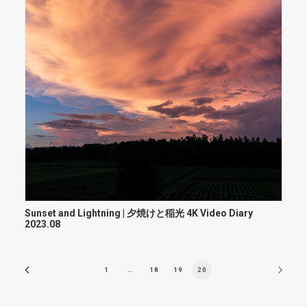
Sunset and Lightning | 夕焼けと稲光 4K Video Diary
2023.08
1
…
18
19
20