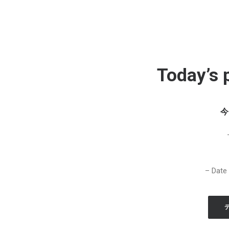
Today’s 
今
– Date