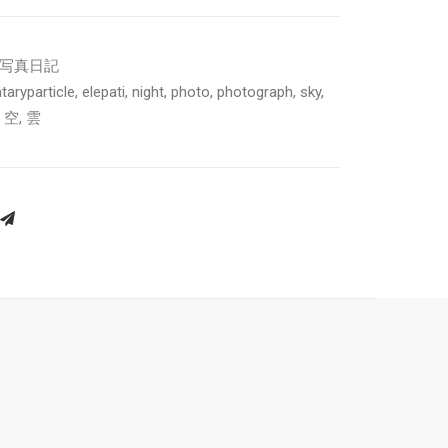
y | 写真日記
taryparticle
,
elepati
,
night
,
photo
,
photograph
,
sky
,
,
空
,
雲