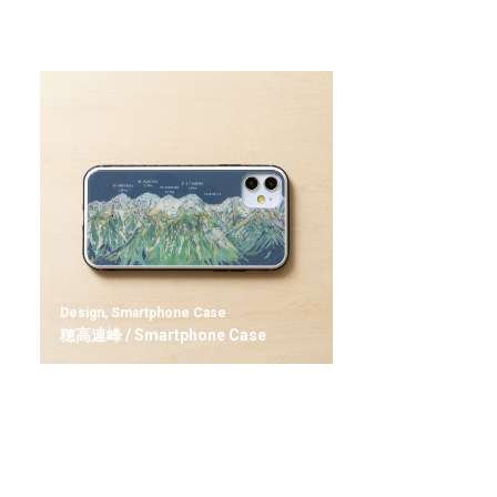
Design
,
Smartphone Case
穂高連峰 / Smartphone Case