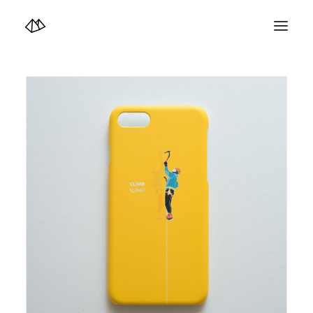
TOP
Info
Design+illustration+Artwork
Photo+Video Diary | 写真映像日記
Video Diary | 映像日記
Photograph
illustration+Artwork
Profile+Shop
Landscape 4K-Movie
Music
Search