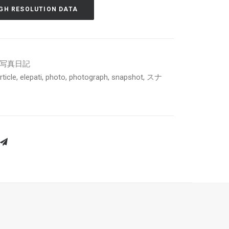
GH RESOLUTION DATA
y | 写真日記
ticle
,
elepati
,
photo
,
photograph
,
snapshot
,
スナ