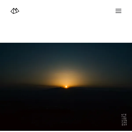
TOP
Info
Design+illustration+Artwork
Photo+Video Diary | 写真映像日記
Video Diary | 映像日記
Photograph
illustration+Artwork
Profile+Shop
Landscape 4K-Movie
Music
Search