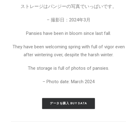
ストレージはパンジーの写真でいっぱいです。
– 撮影日：2024年3月
Pansies have been in bloom since last fall.
They have been welcoming spring with full of vigor even
after wintering over, despite the harsh winter.
The storage is full of photos of pansies.
– Photo date: March 2024
データを購入 BUY DATA