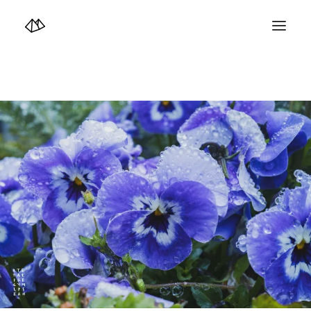
TOP
Info
Design+illustration+Artwork
Photo+Video Diary | 写真映像日記
Video Diary | 映像日記
Photograph
illustration+Artwork
Profile+Shop
Landscape 4K-Movie
Music
Search