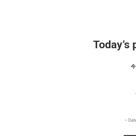
Today’s 
今
– Dat