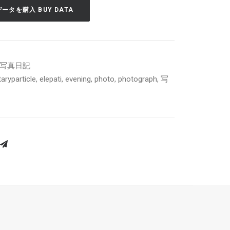
データを購入 BUY DATA
y | 写真日記
aryparticle
,
elepati
,
evening
,
photo
,
photograph
,
写