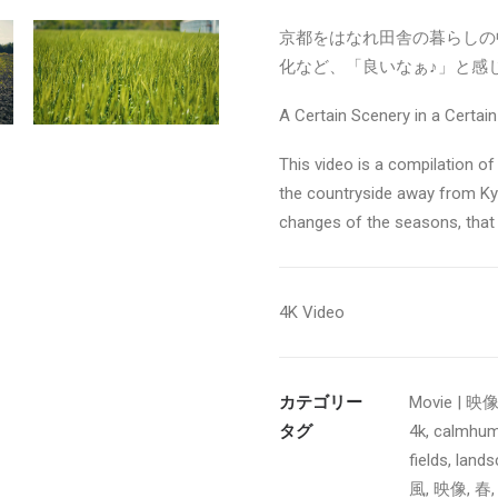
京都をはなれ田舎の暮らしの
化など、「良いなぁ♪」と感
A Certain Scenery in a Certai
This video is a compilation of
the countryside away from Kyo
changes of the seasons, that m
4K Video
カテゴリー
Movie | 映
タグ
4k
,
calmhu
fields
,
lands
風
,
映像
,
春