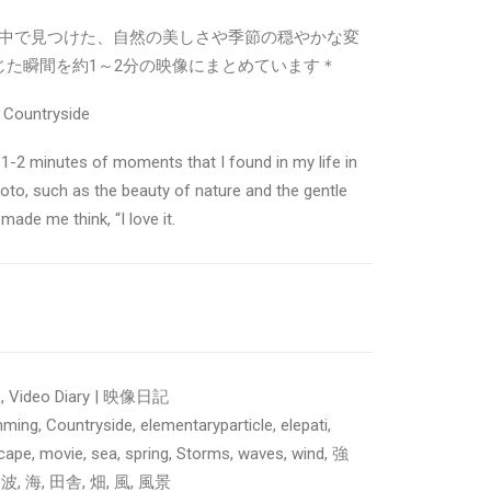
中で見つけた、自然の美しさや季節の穏やかな変
じた瞬間を約1～2分の映像にまとめています＊
n Countryside
 1-2 minutes of moments that I found in my life in
to, such as the beauty of nature and the gentle
ade me think, “I love it.
像
,
Video Diary | 映像日記
mming
,
Countryside
,
elementaryparticle
,
elepati
,
cape
,
movie
,
sea
,
spring
,
Storms
,
waves
,
wind
,
強
,
波
,
海
,
田舎
,
畑
,
風
,
風景