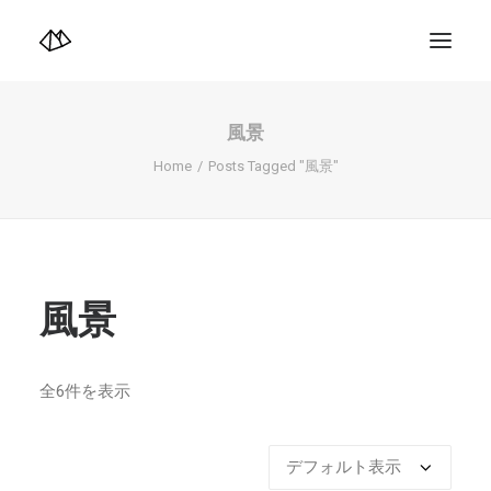
TOP
Info
風景
Design+illustration+Artwork
Photo+Video Diary | 写真映像日記
Home
Posts Tagged "風景"
Video Diary | 映像日記
Photograph
illustration+Artwork
Profile+Shop
Landscape 4K-Movie
Music
風景
Search
全6件を表示