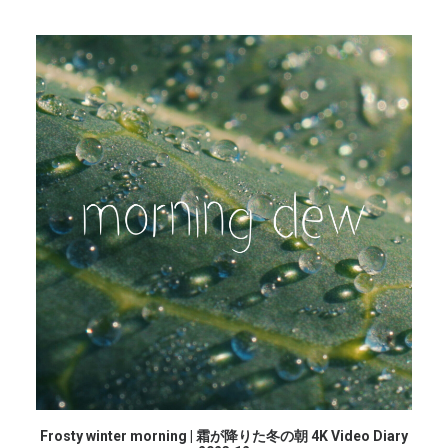
続きを読む
Frosty winter morning | 霜が降りた冬の朝 4K Video Diary