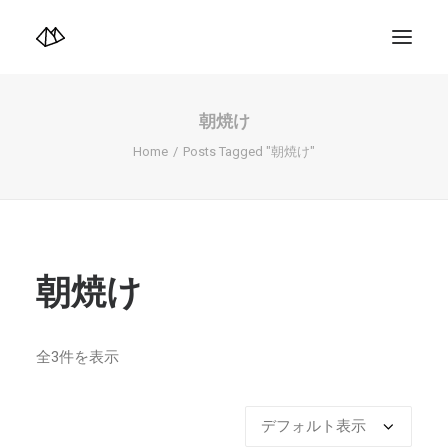
TOP
Info
朝焼け
Design+illustration+Artwork
Photo+Video Diary | 写真映像日記
Home
Posts Tagged "朝焼け"
Video Diary | 映像日記
Photograph
illustration+Artwork
Profile+Shop
Landscape 4K-Movie
Music
朝焼け
Search
全3件を表示