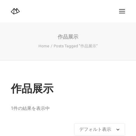
TOP
Info
作品展示
Design+illustration+Artwork
Photo+Video Diary | 写真映像日記
Home
Posts Tagged "作品展示"
Video Diary | 映像日記
Photograph
illustration+Artwork
Profile+Shop
Landscape 4K-Movie
Music
作品展示
Search
1件の結果を表示中